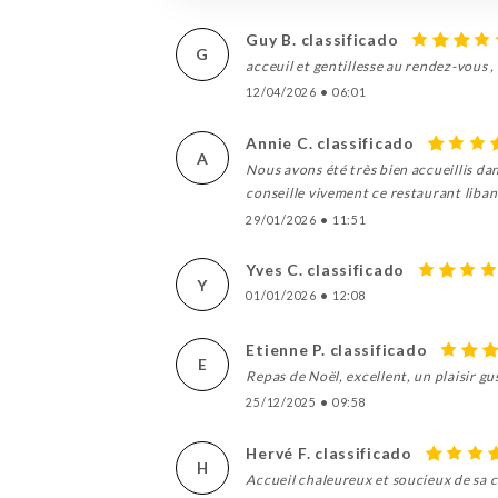
Guy B. classificado
G
acceuil et gentillesse au rendez-vous , 
12/04/2026
•
06:01
Annie C. classificado
A
Nous avons été très bien accueillis d
conseille vivement ce restaurant liban
29/01/2026
•
11:51
Yves C. classificado
Y
01/01/2026
•
12:08
Etienne P. classificado
E
Repas de Noël, excellent, un plaisir gu
25/12/2025
•
09:58
Hervé F. classificado
H
Accueil chaleureux et soucieux de sa cl