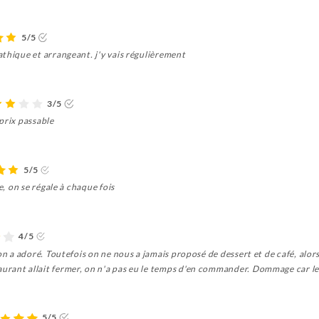
5/5
thique et arrangeant. j'y vais régulièrement
3/5
prix passable
5/5
e, on se régale à chaque fois
4/5
on a adoré. Toutefois on ne nous a jamais proposé de dessert et de café, alor
rant allait fermer, on n'a pas eu le temps d'en commander. Dommage car les 
5/5