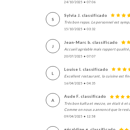
24/10/2025
•
07:06
Sylvia J. classificado
S
Très bon repas. Le personnel est sympa
15/10/2025
•
03:32
Jean-Marc b. classificado
J
Accueil agréable mais rapport qualité 
20/07/2025
•
07:07
Louise I. classificado
L
Excellent restaurant, la cuisine est fin
16/04/2025
•
04:35
Aude F. classificado
A
Très bon kafta et mezze, on était 6 et 
Comme on nous a annoncé que le restau
09/04/2025
•
12:58
géraldine g. classificado