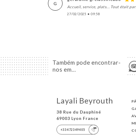
G
Accueil, service, plats... Tout était par
27/02/2025
•
09:58
Também pode encontrar-
nos em…
Layali Beyrouth
P
G
38 Rue du Dauphiné
A
69003 Lyon France
M
+33472349405
C