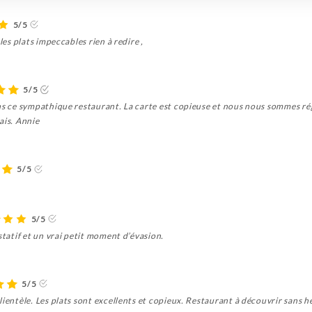
5/5
les plats impeccables rien à redire ,
5/5
ans ce sympathique restaurant. La carte est copieuse et nous nous sommes ré
ais. Annie
5/5
5/5
statif et un vrai petit moment d’évasion.
5/5
ientèle. Les plats sont excellents et copieux. Restaurant à découvrir sans hé